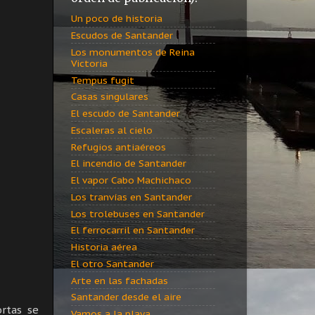
Un poco de historia
Escudos de Santander
Los monumentos de Reina
Victoria
Tempus fugit
Casas singulares
El escudo de Santander
Escaleras al cielo
Refugios antiaéreos
El incendio de Santander
El vapor Cabo Machichaco
Los tranvías en Santander
Los trolebuses en Santander
El ferrocarril en Santander
Historia aérea
El otro Santander
Arte en las fachadas
Santander desde el aire
ortas se
Vamos a la playa...