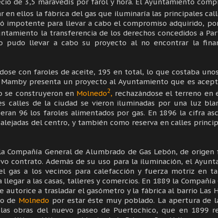
ecio de 3,5 maravedís por farol y hora. El Ayuntamiento comp
 en ellos la fábrica del gas que iluminaría las principales call
ró impotente para llevar a cabo el compromiso adquirido, po
untamiento la transferencia de los derechos concedidos a Par
pudo llevar a cabo su proyecto al no encontrar la finan
dose con faroles de aceite, 195 en total, lo que costaba uno
sé Mamby presenta un proyecto al Ayuntamiento que es acept
2
ro se construyeron en
Molnedo
,
rechazándose el terreno en 
les calles de la ciudad se vieron iluminadas por una luz bl
eran 96 los faroles alimentados por gas. En 1896 la cifra as
 alejadas del centro, y también como reserva en calles princip
 la Compañía General de Alumbrado de Gas Lebón, de origen 
vo contrato. Además de su uso para la iluminación, el Ayun
l gas a los vecinos para calefacción y fuerza motriz en ta
a llegar a las casas, talleres y comercios. En 1889 la Compañía
autorice a trasladar el gasómetro y la fábrica al barrio Las 
io de
Molnedo
por estar éste muy poblado. La apertura de l
e las obras del nuevo paseo de Puertochico, que en 1899 r