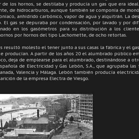
r de los hornos, se destilaba y producía un gas que era ideal
nte, de hidrocarburos, aunque también se componía de monó
oníaco, anhídrido carbónico, vapor de agua y alquitrán. La des
. El gas se depuraba por condensación, por lavado y por di
ado en los gasómetros para su distribución a los cliente
ornos por hornos del tipo Lachomette, de ocho retortas.
 resultó molesto el tener junto a sus casas la fábrica y el g
ue producían. A partir de los años 20 el alumbrado público e
poco, deja de emplearse para el alumbrado, destinándose a otr
pañola de Electricidad y Gas Lebón, S.A., que agrupaba las
ranada, Valencia y Málaga. Lebón también producía electricid
parición de la empresa Electra de Viesgo.