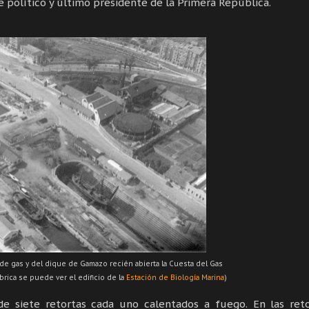
 político y último presidente de la Primera República.
a de gas y del dique de Gamazo recién abierta la Cuesta del Gas
ábrica se puede ver el edificio de la
Estación de Biología Marina
)
de siete retortas cada uno calentados a fuego. En las ret