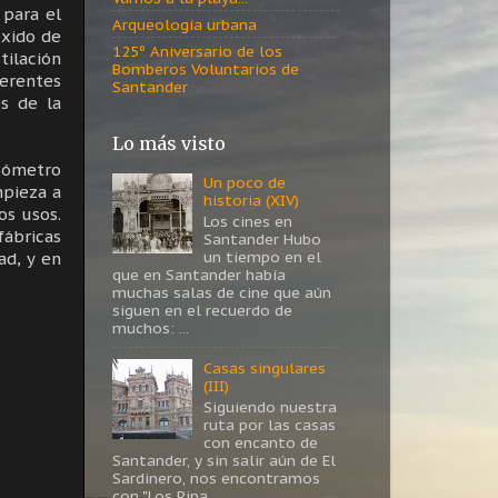
 para el
Arqueología urbana
xido de
125º Aniversario de los
tilación
Bomberos Voluntarios de
ferentes
Santander
s de la
Lo más visto
asómetro
Un poco de
mpieza a
historia (XIV)
os usos.
Los cines en
fábricas
Santander Hubo
un tiempo en el
ad, y en
que en Santander había
muchas salas de cine que aún
siguen en el recuerdo de
muchos: ...
Casas singulares
(III)
Siguiendo nuestra
ruta por las casas
con encanto de
Santander, y sin salir aún de El
Sardinero, nos encontramos
con "Los Pina...