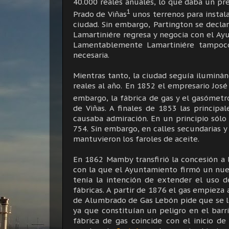
40.000 reales anuales, lo que daba un pr
1
Prado de Viñas
unos terrenos para instalar
ciudad. Sin embargo, Partington se decla
Lamartiniére regresa y negocia con el Ay
Lamentablemente Lamartiniére tampoco 
necesaria.
Mientras tanto, la ciudad seguía iluminán
reales al año. En 1852 el empresario Jo
embargo, la fábrica de gas y el gasómet
de Viñas. A finales de 1853 las principa
causaba admiración. En un principio sólo 
754. Sin embargo, en calles secundarias y
mantuvieron los faroles de aceite.
En 1862 Mamby transfirió la concesión a
con la que el Ayuntamiento firmó un nue
tenía la intención de extender el uso de
fábricas. A partir de 1876 el gas empieza 
de Alumbrado de Gas Lebón pide que se le 
ya que constituían un peligro en el barr
fábrica de gas coincide con el inicio d