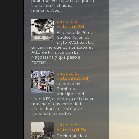
podemos ver repartidos por la
ciudad en fachadas,
monumentos, ...
Un poco de
historia (LXX)
El paseo de Pérez
Galdós Ya en el
siglo XVIII existía
un camino que comunicaba el
Alto de Miranda con La
Magdalena y que pasó a
formar...
Un poco de
historia (LXXVII)
La plaza de
Pombo A
principios del
siglo XIX, cuando ya estaba en
marcha el ensanche de la
ciudad hacia el este y se
trazaban las calles...
Un poco de
historia (XLIX)
De Numancia a