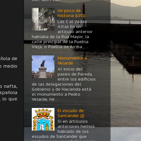
Un poco de
historia (LVII)
Las C al zadas
Altas En un
artículo anterior
hablaba de la Rúa Mayor, la
calle principal de la Puebla
Vieja, o Puebla de Arriba , ...
Monumento a
añola de
Velarde
o medio
Al inicio del
paseo de Pereda,
entre los edificios
de las delegaciones del
o nafta,
Gobierno y de Hacienda está
Española
el monumento a Pedro
, lo que
Velarde, hé...
El escudo de
Santander (I)
Si en artículos
anteriores hemos
hablado de los
escudos de Santander que