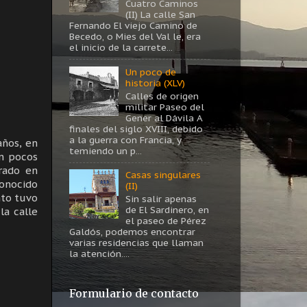
Cuatro Caminos
(II) La calle San
Fernando El viejo Camino de
Becedo, o Mies del Val le, era
el inicio de la carrete...
Un poco de
historia (XLV)
Calles de origen
militar Paseo del
Gener al Dávila A
finales del siglo XVIII, debido
a la guerra con Francia, y
años, en
temiendo un p...
an pocos
rado en
Casas singulares
conocido
(II)
nto tuvo
Sin salir apenas
de El Sardinero, en
la calle
el paseo de Pérez
Galdós, podemos encontrar
varias residencias que llaman
la atención....
Formulario de contacto